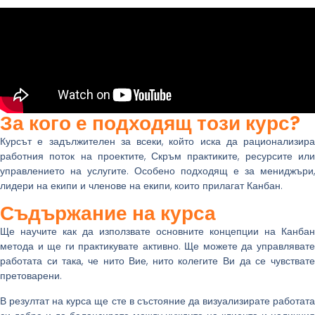
За кого е подходящ този курс?
Курсът е задължителен за всеки, който иска да рационализира
работния поток на проектите, Скръм практиките, ресурсите или
управлението на услугите. Особено подходящ е за мениджъри,
лидери на екипи и членове на екипи, които прилагат Канбан.
Съдържание на курса
Ще научите как да използвате основните концепции на Канбан
метода и ще ги практикувате активно. Ще можете да управлявате
работата си така, че нито Вие, нито колегите Ви да се чувствате
претоварени.
В резултат на курса ще сте в състояние да визуализирате работата