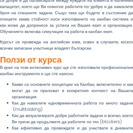
си добре и да балансирате между нуждите на клиента и наличния
капацитет, което ще Ви помогне работите по-добре и да намалите
броя на спешните задачи. Също така ще бъдете в състояние да
опишете каква стойност носи използването на канбан система и
как може да допринесе за успеха на Вашия екип и организация.
Обучението включва симулация на работа в канбан екип.
Курсът се провежда на английски език, освен в случаите, когато
всички записани участници владеят български.
Ползи от курса
В края на този интензивен курс ще сте използвали професионални
канбан инструменти и ще сте наясно:
Какви са основните концепции на Канбан, включително и как
могат да се приложат в конкретния контекст на Вашата
организация
Как да намалите едновременната работа по много задачи
(multitasking)
Как да визуализирате добре работните задачи и всичко, което
Ви пречи да продължите да работите по тях (blockers)
Как ефективно да провеждате и да участвате в дневните