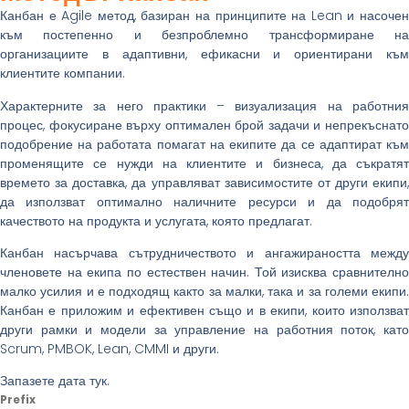
Канбан е Agile метод, базиран на принципите на Lean и насочен
към постепенно и безпроблемно трансформиране на
организациите в адаптивни, ефикасни и ориентирани към
клиентите компании.
Характерните за него практики – визуализация на работния
процес, фокусиране върху оптимален брой задачи и непрекъснато
подобрение на работата помагат на екипите да се адаптират към
променящите се нужди на клиентите и бизнеса, да съкратят
времето за доставка, да управляват зависимостите от други екипи,
да използват оптимално наличните ресурси и да подобрят
качеството на продукта и услугата, която предлагат.
Канбан насърчава сътрудничеството и ангажираността между
членовете на екипа по естествен начин. Той изисква сравнително
малко усилия и е подходящ както за малки, така и за големи екипи.
Канбан е приложим и ефективен също и в екипи, които използват
други рамки и модели за управление на работния поток, като
Scrum, PMBOK, Lean, CMMI и други.
Запазете дата тук.
Prefix